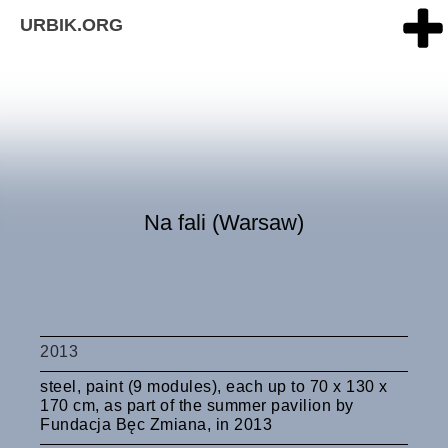
URBIK.ORG
Na fali (Warsaw)
2013
steel, paint (9 modules), each up to 70 x 130 x
170 cm, as part of the summer pavilion by
Fundacja Bęc Zmiana, in 2013