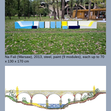
Na Fali (Warsaw), 2013, steel, paint (9 modules), each up to 70
x 130 x 170 cm